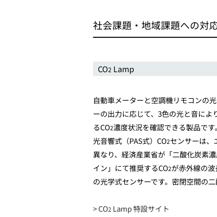
社会課題・地域課題への対
CO
Lamp
2
自動車メーターと空調機リモコンの光
ーの出力に応じて、3色の光と音により
るCO
濃度状況を確認できる製品です
2
光音響式（PAS式）CO
センサーは、
2
異なり、経済産業省が「二酸化炭素濃
イン」にて推奨するCO
が赤外線の波
2
の光学式センサーです。密閉空間の二
> CO
Lamp 特設サイト
2