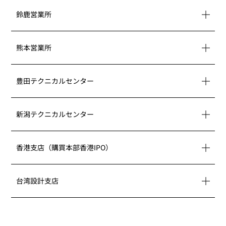
鈴鹿営業所
map
熊本営業所
map
豊田テクニカルセンター
map
新潟テクニカルセンター
map
香港支店（購買本部香港IPO）
map
台湾設計支店
map
map