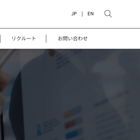
JP |
EN
リクルート
お問い合わせ