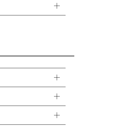
2 MB］
B］