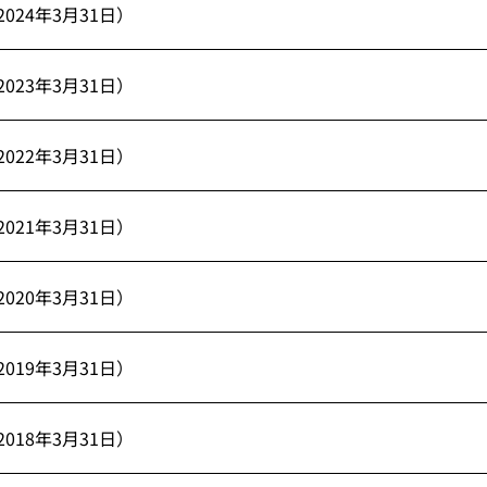
短信
［PDF：514 KB］
2024年3月31日）
DF：572 KB］
短信
［PDF：531 KB］
短信
［PDF：522 KB］
2023年3月31日）
［PDF：721 KB］
短信
［PDF：522 KB］
短信［
［PDF：512 KB］
3四半期）］
［PDF：391 KB］
2022年3月31日）
［PDF：413 KB］
短信
［PDF：628 KB］
2四半期）］
［PDF：828 KB］
［PDF：394 KB］
3四半期）］
［PDF：351 KB］
2021年3月31日）
［PDF：410 KB］
算補足資料
1四半期）］
［PDF：781 KB］
［PDF：380 KB］
け決算説明会 資料
2四半期）］
［PDF：394 KB］
［PDF：355 KB］
［PDF：2 MB］
3四半期）］
［PDF：366 KB］
2020年3月31日）
算補足資料
［PDF：2 MB］
け決算説明会 質疑応答
1四半期）］
3四半期）］
［PDF：358 KB］
［PDF：362 KB］
［PDF：503 KB］
応答［2024年3月期］
2四半期）］
［PDF：420 KB］
［PDF：368 KB］
［PDF：518 KB］
2019年3月31日）
算補足資料
［PDF：1,012 KB］
関投資家向け決算説明会 資料
2四半期）］
［PDF：309 KB］
［PDF：2 MB］
［2024年3月期］
1四半期）］
3四半期）］
［PDF：370 KB］
［PDF：385 KB］
［PDF：3 MB］
期］
［PDF：433 KB］
［PDF：4 MB］
2018年3月31日）
機関投資家向け決算説明会 質疑応答
1四半期）］
［PDF：379 KB］
［PDF：337 KB］
け決算説明会 資料
疑応答［2024年3月期（第2四半期）］
2四半期）］
［PDF：393 KB］
［PDF：3 MB］
［PDF：566 KB］
期（第2四半期）］
3四半期）］
［PDF：279 KB］
［PDF：4 MB］