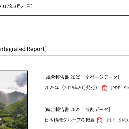
DF：2 MB］
2017年3月31日）
［PDF：310 KB］
［PDF：372 KB］
［PDF：399 KB］
DF：1 MB］
［PDF：365 KB］
［PDF：408 KB］
［PDF：312 KB］
［PDF：397 KB］
tegrated Report］
［PDF：351 KB］
［PDF：306 KB］
［統合報告書 2025｜全ページデータ］
2025年（2025年9月発行）
［PDF：9 
［統合報告書 2025｜分割データ］
日本精機グループの概要
［PDF：5 MB