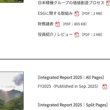
日本精機グループの価値創造プロセス
ESGに関する取組み
［PDF：2 MB］
財務諸表
［PDF：805 KB］
役員紹介 / レビュー
［PDF：2 MB］
［Integrated Report 2025｜All Pages］
FY2025（Published in Sep. 2025）
［Integrated Report 2025｜Split Pages］