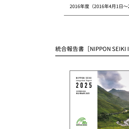
第73期有価証券報告書
［P
2016年度（2016年4月1日～
第75期（第1四半期）報告書
第74期（第2四半期）報告書
第73期（第3四半期）報告書
第72期有価証券報告書
［P
第74期（第1四半期）報告書
第73期（第2四半期）報告書
第72期（第3四半期）報告書
第73期（第1四半期）報告書
統合報告書［NIPPON SEIKI In
第72期（第2四半期）報告書
第72期（第1四半期）報告書