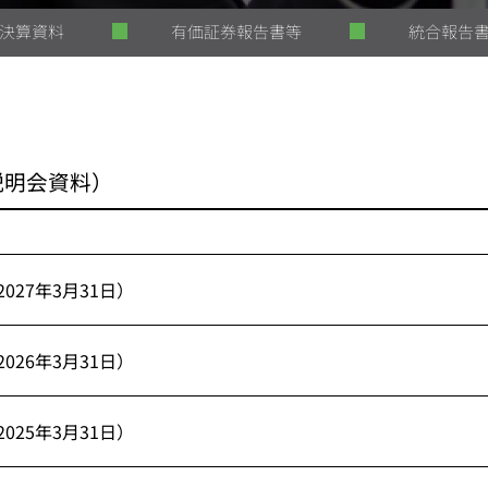
決算資料
有価証券報告書等
統合報告
説明会資料）
2027年3月31日）
2026年3月31日）
短信
［PDF：520 KB］
2025年3月31日）
DF：587 KB］
算補足資料
［PDF：803 KB］