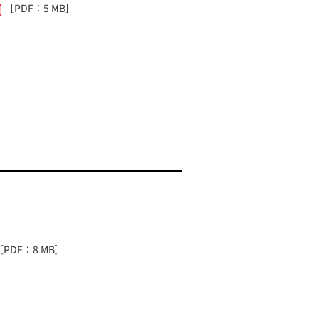
［PDF：5 MB］
［PDF：8 MB］