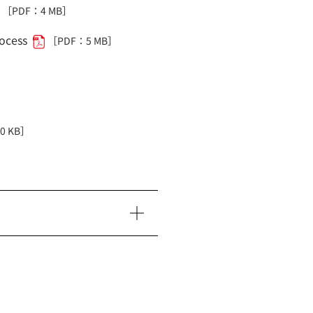
［PDF：4 MB］
rocess
［PDF：5 MB］
］
0 KB］