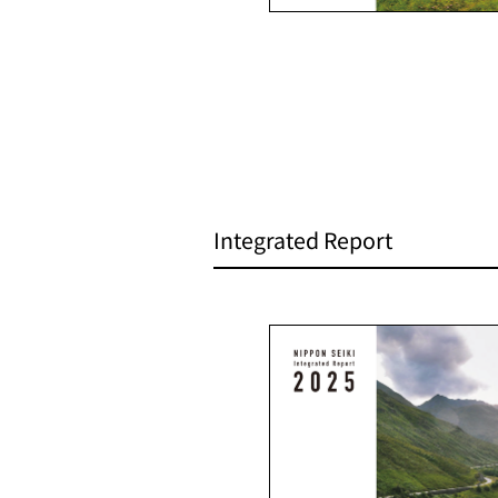
Integrated Report