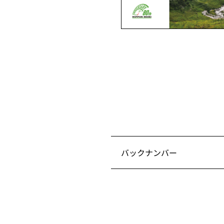
バックナンバー
統合報告書 2024
［PDF：9
統合報告書 2023
［PDF：1