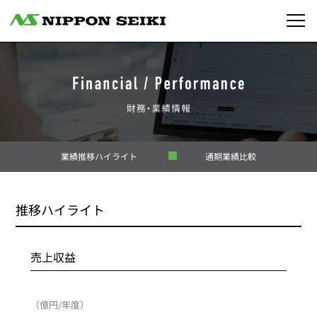
業績推移ハイライト
通期業績比較
推移ハイライト
売上収益
（億円/年度）