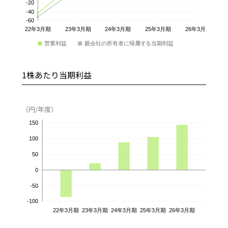
-20
-42
-51
-40
-60
22年3月期
23年3月期
24年3月期
25年3月期
26年3月期
営業利益
親会社の所有者に帰属する当期利益
1株あたり当期利益
（円/年度）
143.2300000000
150
104.8800000000
88.0400000000
100
50
21.6500000000
0
-50
-100
-85.8500000000
22年3月期
23年3月期
24年3月期
25年3月期
26年3月期