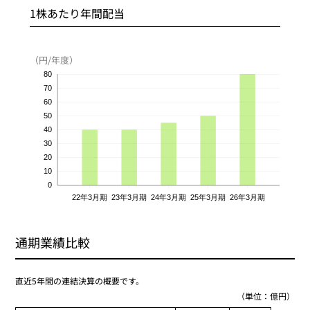
1株あたり年間配当
（円/年度）
80
80
70
60
50
50
45
40
40
40
30
20
10
0
22年3月期
23年3月期
24年3月期
25年3月期
26年3月期
通期業績比較
直近5年間の連結決算の概要です。
（単位：億円）