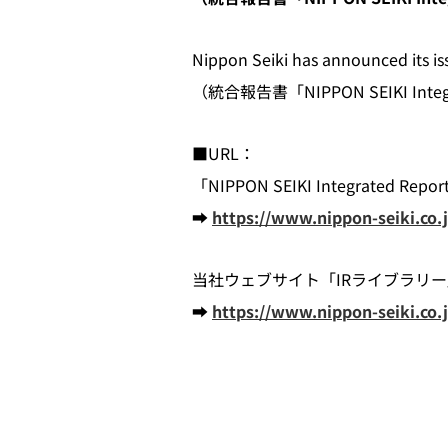
Nippon Seiki has announced its i
（統合報告書「NIPPON SEIKI 
■URL：
「NIPPON SEIKI Integrated Report
➡
https://www.nippon-seiki.co.jp
当社ウェブサイト「IRライブラリ
➡
https://www.nippon-seiki.co.jp