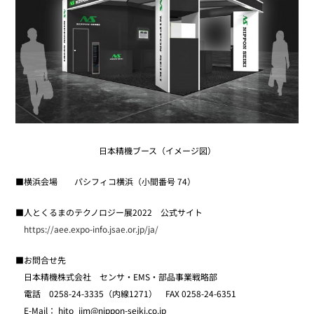
日本精機ブース（イメージ図）
■横浜会場 パシフィコ横浜（小間番号 74）
■人とくるまのテクノロジー展2022 公式サイト
https://aee.expo-info.jsae.or.jp/ja/
■お問合せ先
日本精機株式会社 センサ・EMS・部品事業戦略部
電話 0258-24-3335（内線1271） FAX 0258-24-6351
E-Mail： hito_jim@nippon-seiki.co.jp