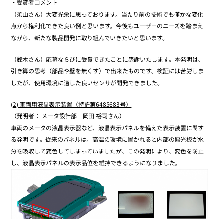
・受賞者コメント
（須山さん）大変光栄に思っております。当たり前の技術でも僅かな変化
点から権利化できた良い例と思います。今後もユーザーのニーズを踏まえ
ながら、新たな製品開発に取り組んでいきたいと思います。
（鈴木さん）応募ならびに受賞できたことに感謝いたします。本発明は、
引き算の思考（部品や壁を無くす）で出来たものです。検証には苦労しま
したが、使用環境に適した良いセンサが開発できました。
(2) 車両用液晶表示装置（特許第6485683号）
（発明者： メータ設計部 岡田 裕司さん）
車両のメータの液晶表示器など、液晶表示パネルを備えた表示装置に関す
る発明です。従来のパネルは、高温の環境に置かれると内部の偏光板が水
分を吸収して変色してしまっていましたが、この発明により、変色を防止
し、液晶表示パネルの表示品位を維持できるようになりました。