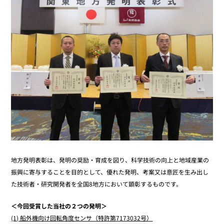
地方発明表彰は、発明の奨励・育成を図り、科学技術の向上と地域産業の
振興に寄与することを目的として、優れた発明、考案又は意匠を生み出し
た技術者・研究開発者を全国8地方において顕彰するものです。
＜今回受賞した当社の２つの発明＞
(1) 船外機向け回転角度センサ（特許第7173032号）