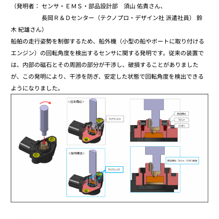
（発明者： センサ・ＥＭＳ・部品設計部 須山 佑貴さん、
長岡Ｒ＆Ｄセンター（テクノプロ・デザイン社 派遣社員） 鈴
木 紀雄さん）
船舶の走行姿勢を制御するため、船外機（小型の船やボートに取り付ける
エンジン）の回転角度を検出するセンサに関する発明です。従来の装置で
は、内部の磁石とその周囲の部分が干渉し、破損することがありました
が、この発明により、干渉を防ぎ、安定した状態で回転角度を検出できる
ようになりました。