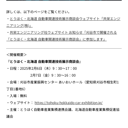
詳しくは、以下のページをご覧ください。
・
とうほく・北海道 自動車関連技術展示商談会ウェブサイト「共栄エンジ
ニアリング(株)」
・
共栄エンジニアリング社ウェブサイト お知らせ「刈谷市で開催される
「とうほく・北海道 自動車関連技術展示商談会」に参加します」
＜開催概要＞
『とうほく・北海道 自動車関連技術展示商談会』
・日程：2025年2月6日（木）9：30～17：00
2月7日（金）9：30～16：00
・会場：刈谷市産業振興センター あいおいホール（愛知県刈谷市相生町1
丁目1番地6）
・入場：無料
・ウェブサイト：
https://tohoku-hokkaido-car-exhibition.jp/
・主催：とうほく自動車産業集積連携会議、北海道自動車産業集積促進協
議会