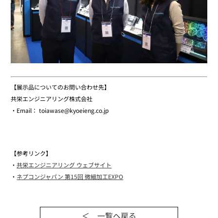
【展示品についてのお問い合わせ先】
共栄エンジニアリング株式会社
・Email： toiawase@kyoeieng.co.jp
【参考リンク】
・
共栄エンジニアリング ウェブサイト
・
ネプコンジャパン 第15回 微細加工EXPO
＜ 一覧ヘ戻る