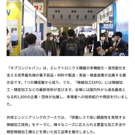
『ネプコンジャパン』は、エレクトロニクス機器の多機能化・高性能化を
支える世界最先端の電子部品・材料や製造・実装・検査装置が出展する展
示会です。7つの構成展から成り、うち、『微細加工EXPO』には微細加
工・精密加工などの最新技術が並びます。会場には国内外から過去最高と
なる約1,800の企業・団体が出展し、来場者への技術紹介や商談を行いまし
た。
共栄エンジニアリングのブースでは、「研磨レスで高い鏡面性を実現する
微細加工技術」をテーマに、様々なニーズに応えられる豊富な加工手法や
精密微細加工機などを用いた加工品等を展示しました。