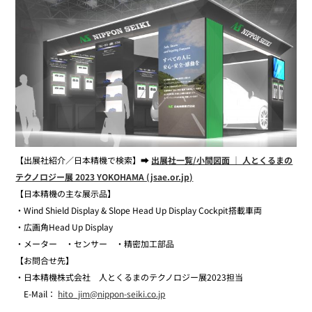
【出展社紹介／日本精機で検索】➡
出展社一覧/小間図面 ｜ 人とくるまの
テクノロジー展 2023 YOKOHAMA (jsae.or.jp)
【日本精機の主な展示品】
・Wind Shield Display & Slope Head Up Display Cockpit搭載車両
・広画角Head Up Display
・メーター ・センサー ・精密加工部品
【お問合せ先】
・日本精機株式会社 人とくるまのテクノロジー展2023担当
E-Mail：
hito_jim@nippon-seiki.co.jp