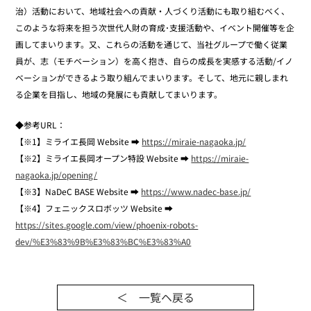
治）活動において、地域社会への貢献・人づくり活動にも取り組むべく、
このような将来を担う次世代人財の育成･支援活動や、イベント開催等を企
画してまいります。又、これらの活動を通じて、当社グループで働く従業
員が、志（モチベーション）を高く抱き、自らの成長を実感する活動/イノ
ベーションができるよう取り組んでまいります。そして、地元に親しまれ
る企業を目指し、地域の発展にも貢献してまいります。
◆参考URL：
【※1】ミライエ長岡 Website ➡
https://miraie-nagaoka.jp/
【※2】ミライエ長岡オープン特設 Website ➡
https://miraie-
nagaoka.jp/opening/
【※3】NaDeC BASE Website ➡
https://www.nadec-base.jp/
【※4】フェニックスロボッツ Website ➡
https://sites.google.com/view/phoenix-robots-
dev/%E3%83%9B%E3%83%BC%E3%83%A0
＜ 一覧ヘ戻る