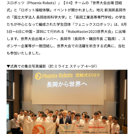
スロボッツ（Phoenix Robots）』【※4】チームの「世界大会出場 団結
式」と「ロボット操縦体験」イベントが開かれました。地元 新潟県長岡市
の「国立大学法人 長岡技術科学大学」と「長岡工業高等専門学校」の学生
たちが中心となって編成された学生団体『フェニックスロボッツ』は、8月
5日～6日に中国・深圳にて行われる「RoboMaster2023世界大会」に出場
します。世界大会出場メンバー、長岡市（長岡市・磯田市長 ご臨席）、ス
ポンサー企業等が一致団結し、世界大会での活躍を祈念する式典に、当社
も参加いたしました。
▼式典での集合写真撮影（於:ミライエ ステップ･4～5F）