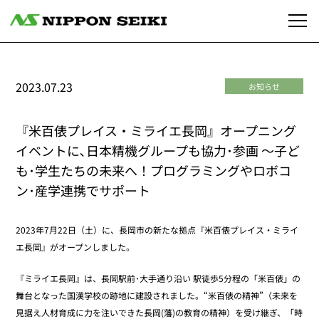
2023.07.23
お知らせ
『米百俵プレイス・ミライエ長岡』オープニング
イベントに､日本精機グループも協力･参画 ～子ど
も･学生たちの未来へ！プログラミングやロボコ
ン･産学連携でサポート
2023年7月22日（土）に、長岡市の新たな拠点『米百俵プレイス・ミライ
エ長岡』がオープンしました。
『ミライエ長岡』は、長岡駅前･大手通り沿い 駅徒歩5分程の「米百俵」の
舞台となった国漢学校の跡地に建設されました。“米百俵の精神”（未来を
見据え人材育成に力を注いできた長岡(藩)の教育の精神）を受け継ぎ、「時