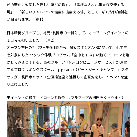
代の変化に対応した新しい学びの場」、「多様な人材が集まり交流する
場」、「新しいチャレンジの機会に出会える場」として、新たな価値創造
が図られます。【※1】
日本精機グループも、地元･長岡市の一員として、オープニングイベントの
１コマを担いました。【※2】
オープン初日の7月22日午後4時から、5階 スタジオA･Bに於いて、小学生
を対象にした ワクワク体験プログラム「空中をすいすい動く ドローンを飛
ばしてみよう！」を、当社グループ「NS･コンピュータサービス」が運営
するプログラミングスクール『p.g.camp（ピー・ジー・キャンプ）』スタ
ッフが、長岡市ミライエ企画推進室と連携して企画対応し、イベントを盛
り上げました。
▼イベントの様子（ドローンを操作し､フラフープの関門をくぐります）