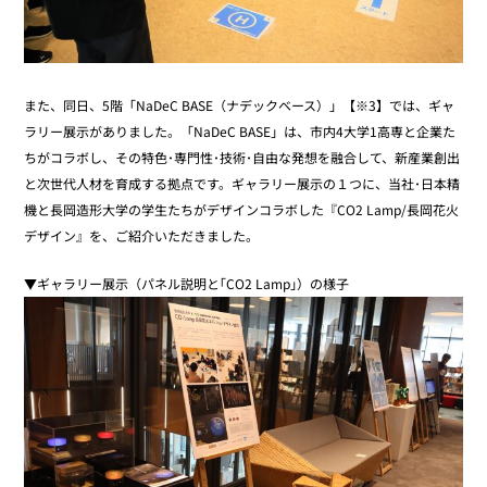
また、同日、5階「NaDeC BASE（ナデックベース）」【※3】では、ギャ
ラリー展示がありました。「NaDeC BASE」は、市内4大学1高専と企業た
ちがコラボし、その特色･専門性･技術･自由な発想を融合して、新産業創出
と次世代人材を育成する拠点です。ギャラリー展示の１つに、当社･日本精
機と長岡造形大学の学生たちがデザインコラボした『CO2 Lamp/長岡花火
デザイン』を、ご紹介いただきました。
▼ギャラリー展示（パネル説明と｢CO2 Lamp｣）の様子