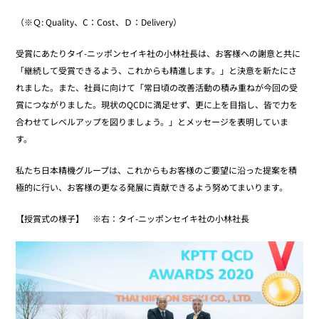
（※Ｑ: Quality、C：Cost、Ｄ：Delivery）
受賞にあたりタイ-ニッポンセイキ社の小林社長は、お客様への謝意と共に
「継続して受賞できるよう、これからも精進します。」と決意を新たにさ
れました。また、社員に向けて「常日頃の改善活動の積み重ねが今回の受
賞につながりました。現状のQCDに満足せず、更に上を目指し、皆で力を
合わせてレベルアップを図りましょう。」とメッセージを表明していま
す。
私たち日本精機グループは、これからもお客様のご要望に沿った提案を積
極的に行い、お客様の更なる発展に貢献できるよう努めてまいります。
【授賞式の様子】 ※右：タイ-ニッポンセイキ社の小林社長