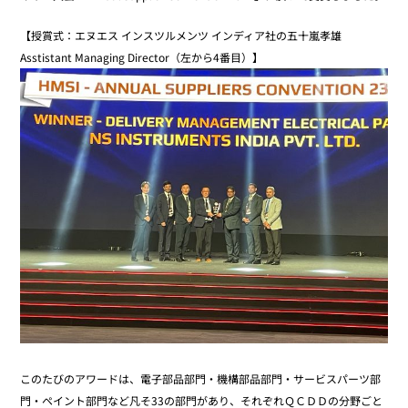
【授賞式：エヌエス インスツルメンツ インディア社の五十嵐孝雄
Asstistant Managing Director（左から4番目）】
このたびのアワードは、電子部品部門・機構部品部門・サービスパーツ部
門・ペイント部門など凡そ33の部門があり、それぞれＱＣＤＤの分野ごと