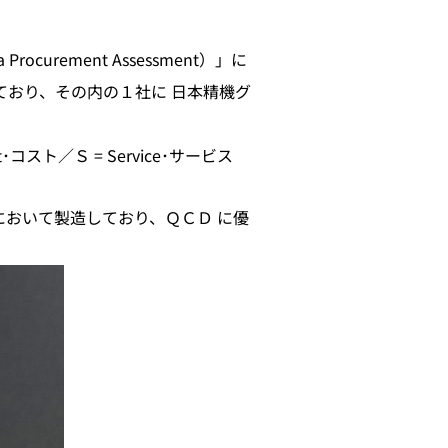
rement Assessment）」に
ており、その内の１社に 日本精機グ
t･コスト／Ｓ = Service･サービス
td.）において製造しており、ＱＣＤ に優