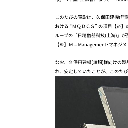
このたびの表彰は、久保田建機(無錫)様 
おける “ＭＱＤＣＳ” の項目【
ループの「日精儀器科技(上海)」
【※】Ｍ = Management･マネジメント
なお、久保田建機(無錫)様向けの製品は、
れ、安定していたことが、このたび