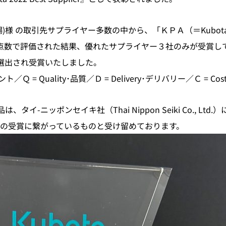
の取引先サプライヤー多数の中から、「ＫＰＡ（＝Kubota Procu
※】点数で評価された結果、優れたサプライヤー３社のみが受賞し
が選出され受賞いたしました。
／Ｑ = Quality･品質／Ｄ = Delivery･デリバリー／Ｃ = Cos
タイ-ニッポンセイキ社（Thai Nippon Seiki Co., L
の受賞に繋がっているものと受け留めております。