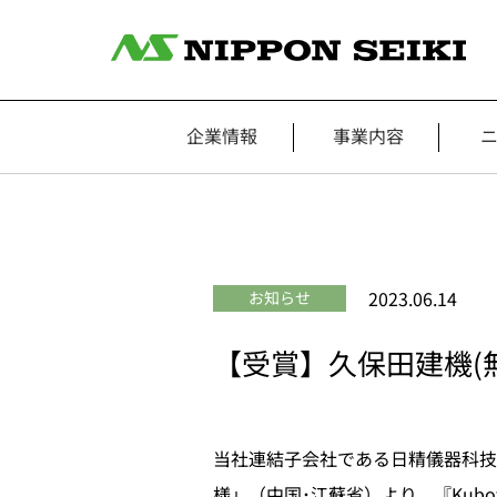
企業情報
事業内容
2023.06.14
お知らせ
【受賞】久保田建機(無錫)有
当社連結子会社である日精儀器科技(
様」（中国･江蘇省）より、『Kubota 