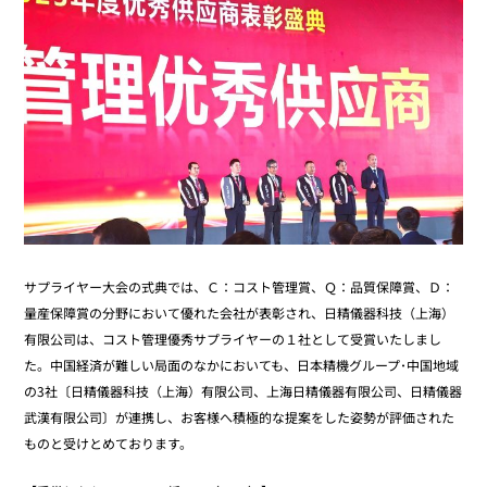
サプライヤー大会の式典では、Ｃ：コスト管理賞、Ｑ：品質保障賞、Ｄ：
量産保障賞の分野において優れた会社が表彰され、日精儀器科技（上海）
有限公司は、コスト管理優秀サプライヤーの１社として受賞いたしまし
た。中国経済が難しい局面のなかにおいても、日本精機グループ･中国地域
の3社〔日精儀器科技（上海）有限公司、上海日精儀器有限公司、日精儀器
武漢有限公司〕が連携し、お客様へ積極的な提案をした姿勢が評価された
ものと受けとめております。