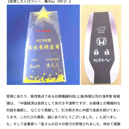
【受賞したトロフィー、楯:Key（XR-V）】
受賞にあたり、販売拠点である日精儀器科技(上海)有限公司の浅井智 総経
理は、「中国経済は依然として先行き不透明ですが、お客様との積極的な
対話を継続し、ＱＣＤで貢献して、引き続き共に中国で成長を続けてまい
ります。このたびの表彰、誠にありがとうございました。」と述べまし
た。そして従業員へ「皆さんの日々の努力が評価されました、改めて感謝