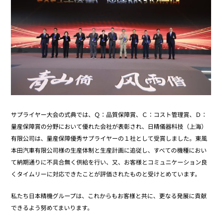
サプライヤー大会の式典では、Ｑ：品質保障賞、Ｃ：コスト管理賞、Ｄ：
量産保障賞の分野において優れた会社が表彰され、日精儀器科技（上海）
有限公司は、量産保障優秀サプライヤーの１社として受賞しました。東風
本田汽車有限公司様の生産体制と生産計画に追従し、すべての機種におい
て納期通りに不具合無く供給を行い、又、お客様とコミュニケーション良
くタイムリーに対応できたことが評価されたものと受けとめています。
私たち日本精機グループは、これからもお客様と共に、更なる発展に貢献
できるよう努めてまいります。