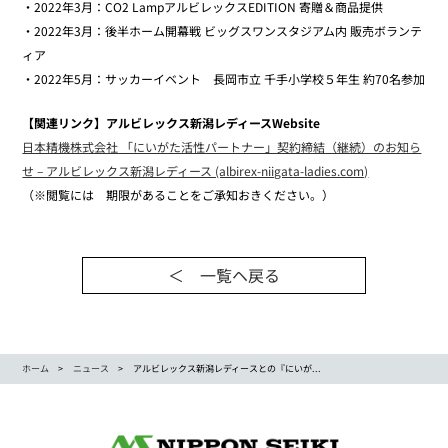
・2022年3月：CO2 LampアルビレックスEDITION 寄贈＆商品提供
・2022年3月：後半ホーム開幕戦 ビッグスワンスタジアム内 販売ボランテ
ィア
・2022年5月：サッカーイベント 長岡市立 千手小学校５年生 約70名参加
【関連リンク】アルビレックス新潟レディースWebsite
日本精機株式会社 「にいがた活性パートナー」契約締結（継続）のお知ら
せ – アルビレックス新潟レディース (albirex-niigata-ladies.com)
（※閲覧には 期限があることをご承知おきください。）
＜ 一覧ヘ戻る
ホーム
ニュース
アルビレックス新潟レディースとの『にいが...