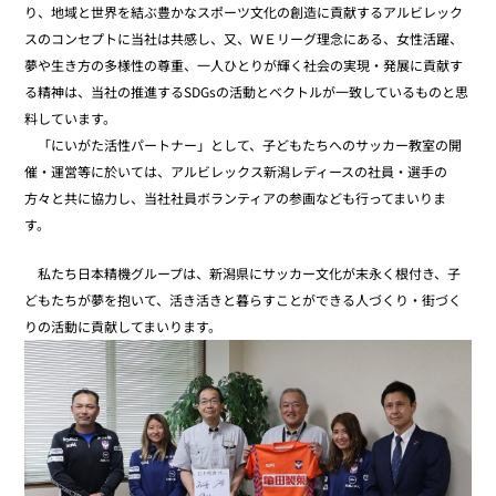
り、地域と世界を結ぶ豊かなスポーツ文化の創造に貢献するアルビレック
スのコンセプトに当社は共感し、又、ＷＥリーグ理念にある、女性活躍、
夢や生き方の多様性の尊重、一人ひとりが輝く社会の実現・発展に貢献す
る精神は、当社の推進するSDGsの活動とベクトルが一致しているものと思
料しています。
「にいがた活性パートナー」として、子どもたちへのサッカー教室の開
催・運営等に於いては、アルビレックス新潟レディースの社員・選手の
方々と共に協力し、当社社員ボランティアの参画なども行ってまいりま
す。
私たち日本精機グループは、新潟県にサッカー文化が末永く根付き、子
どもたちが夢を抱いて、活き活きと暮らすことができる人づくり・街づく
りの活動に貢献してまいります。