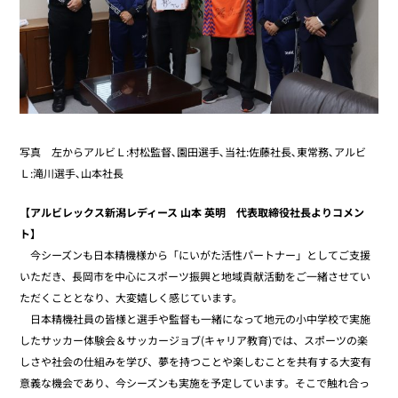
写真 左からアルビＬ:村松監督､園田選手､当社:佐藤社長､東常務､アルビ
Ｌ:滝川選手､山本社長
【アルビレックス新潟レディース 山本 英明 代表取締役社長よりコメン
ト】
今シーズンも日本精機様から「にいがた活性パートナー」としてご支援
いただき、長岡市を中心にスポーツ振興と地域貢献活動をご一緒させてい
ただくこととなり、大変嬉しく感じています。
日本精機社員の皆様と選手や監督も一緒になって地元の小中学校で実施
したサッカー体験会＆サッカージョブ(キャリア教育)では、スポーツの楽
しさや社会の仕組みを学び、夢を持つことや楽しむことを共有する大変有
意義な機会であり、今シーズンも実施を予定しています。そこで触れ合っ