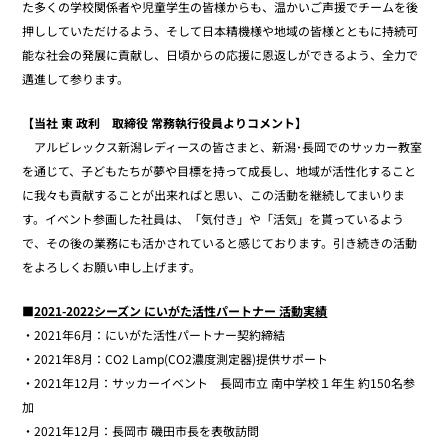
た多くの学校関係者や児童学生の皆様からも、温かいご声援でチームを後
押ししていただけるよう、そして日本精機様や地域の皆様とともに持続可
能な社会の発展に貢献し、日頃からの応援に恩返しができるよう、全力で
邁進して参ります。
【当社 東 政利 取締役 常務執行役員よりコメント】
アルビレックス新潟レディースの皆さまと、新潟･長岡でのサッカー教室
を通じて、子どもたちが夢や目標を持って成長し、地域が活性化すること
に我々も貢献することが出来ればと思い、この活動を継続してまいりま
す。イベント参画した社員は、「気付き」や「活気」を貰っているよう
で、その後の業務にも活かされていると感じております。引き続きの活動
をよろしくお願い申し上げます。
■
2021-2022シーズン にいがた活性パートナー 活動実績
・2021年6月：にいがた活性パートナー契約締結
・2021年8月：CO2 Lamp(CO2濃度測定器)提供サポート
・2021年12月：サッカーイベント 長岡市立 南中学校１年生 約150名参
加
・2021年12月：長岡市 磯田市長を表敬訪問