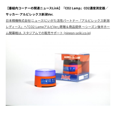
【番組内コーナーの関連ニュースLink】『CO2 Lamp』CO2濃度測定器／
サッカー･アルビレックス新潟Ver.
日本精機株式会社|ニュース|にいがた活性パートナー『アルビレックス新潟
レディース』へ｢CO2 LampアルビVer｣寄贈＆商品提供 ～シーズン後半ホー
ム開幕戦は､スタジアムでの販売サポート (nippon-seiki.co.jp)