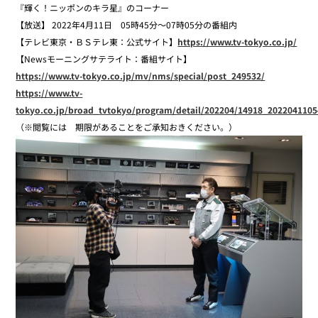
『輝く！ニッポンのキラ星』のコーナー
【放送】 2022年4月11日 05時45分～07時05分の番組内
【テレビ東京・ＢＳテレ東：公式サイト】
https://www.tv-tokyo.co.jp/
【Newsモーニングサテライト：番組サイト】
https://www.tv-tokyo.co.jp/mv/nms/special/post_249532/
https://www.tv-
tokyo.co.jp/broad_tvtokyo/program/detail/202204/14918_2022041105
（※閲覧には 期限があることをご承知おきください。）