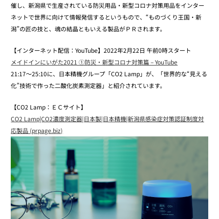
催し、新潟県で生産されている防災用品・新型コロナ対策用品をインター
ネットで世界に向けて情報発信するというもので、“ものづくり王国・新
潟”の匠の技と、魂の結晶ともいえる製品がＰＲされます。
【インターネット配信：YouTube】2022年2月22日 午前0時スタート
メイドインにいがた2021 ①防災・新型コロナ対策篇 – YouTube
21:17～25:10に、日本精機グループ「CO2 Lamp」が、「世界的な“見える
化”技術で作った二酸化炭素測定器」と紹介されています。
【CO2 Lamp：ＥＣサイト】
CO2 Lamp|CO2濃度測定器|日本製|日本精機|新潟県感染症対策認証制度対
応製品 (prpage.biz)