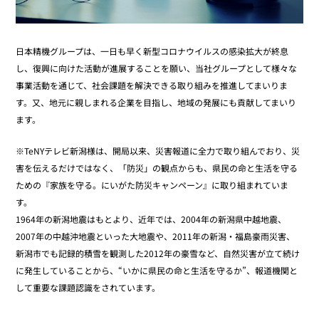
日本精機グループは、一日も早く新型コロナウイルスの感染拡大が終息
し、復興に向けた活動が進展することを願い、当社グループとして様々な
事業活動を通じて、社会課題を解決できる取り組みを推進してまいりま
す。又、地元に親しまれる企業を目指し、地域の発展にも貢献してまいり
ます。
※TeNYテレビ新潟様は、開局以来、災害報道に全力で取り組んでおり、災
害を伝えるだけではなく、「防災」の観点からも、県民の命と生活を守る
ための『家族を守る。にいがた防災キャンペーン』に取り組まれていま
す。
1964年の新潟地震はもとより、近年では、2004年の新潟県中越地震、
2007年の中越沖地震といった大地震や、2011年の新潟・福島豪雨災害、
新潟市でも記録的積雪を観測した2012年の豪雪など、自然災害が立て続け
に発生していることから、“いかに県民の命と生活を守るか”、報道機関と
して重要な課題認識をされています。