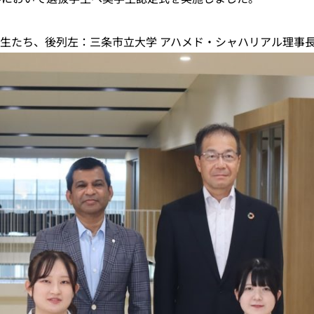
生たち、後列左：三条市立大学 アハメド・シャハリアル理事長