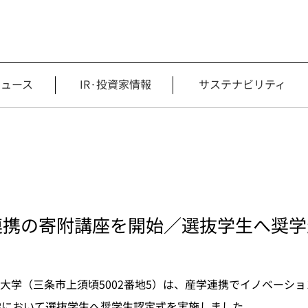
ニュース
IR·投資家情報
サステナビリティ
連携の寄附講座を開始／選抜学生へ奨学
学（三条市上須頃5002番地5）は、産学連携でイノベーション
学において選抜学生へ奨学生認定式を実施しました。