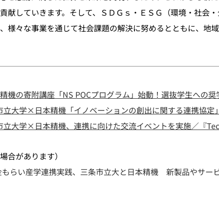
貢献していきます。そして、ＳＤＧｓ・ＥＳＧ（環境・社会・
、様々な事業を通じて社会課題の解決に努めるとともに、地域
精機の寄附講座「NS POCプログラム」始動！選抜学生への
条市立大学×日本精機「イノベーションの創出に関する連携協定
立大学×日本精機、連携に向けた交流イベントを実施／『Tech M
場合があります）
金もらい産学連携実践、三条市立大と日本精機 新製品やサー