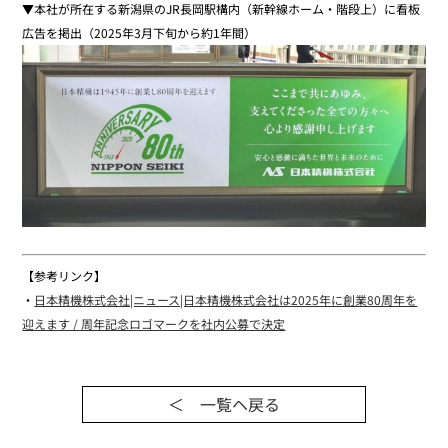
▼本社が所在する新潟県のJR長岡駅構内（新幹線ホーム・階段上）に看板
広告を掲出（2025年3月下旬から約1年間）
【参考リンク】
・
日本精機株式会社|ニュース|日本精機株式会社は2025年に創業80周年を
迎えます / 周年記念ロゴマークを社内公募で決定
＜ 一覧ヘ戻る