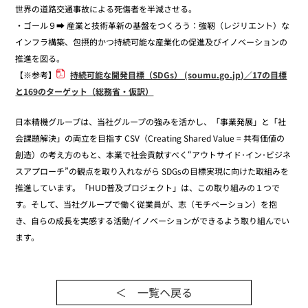
世界の道路交通事故による死傷者を半減させる。
・ゴール９➡ 産業と技術革新の基盤をつくろう：強靭（レジリエント）な
インフラ構築、包摂的かつ持続可能な産業化の促進及びイノベーションの
推進を図る。
【※参考】
持続可能な開発目標（SDGs） (soumu.go.jp)／17の目標
と169のターゲット（総務省・仮訳）
日本精機グループは、当社グループの強みを活かし、「事業発展」と「社
会課題解決」の両立を目指す CSV（Creating Shared Value = 共有価値の
創造）の考え方のもと、本業で社会貢献すべく“アウトサイド･イン･ビジネ
スアプローチ”の観点を取り入れながら SDGsの目標実現に向けた取組みを
推進しています。「HUD普及プロジェクト」は、この取り組みの１つで
す。そして、当社グループで働く従業員が、志（モチベーション）を抱
き、自らの成長を実感する活動/イノベーションができるよう取り組んでい
ます。
＜ 一覧ヘ戻る