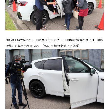
今回の工科大祭での HUD普及プロジェクト･HUD展示/試乗の様子は、県内
TV局にも取材されました。（MAZDA 協力:新潟マツダ様）