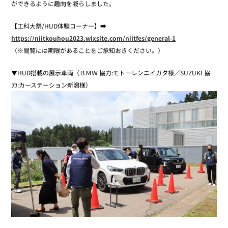
ができるように趣向を凝らしました。
【工科大祭/HUD体験コーナー】➡
https://niitkouhou2023.wixsite.com/niitfes/general-1
（※閲覧には期限があることをご承知おきください。）
▼HUD搭載の展示車両（ＢＭＷ 協力:モトーレンニイガタ様／SUZUKI 協
力:カーステーション新潟様）