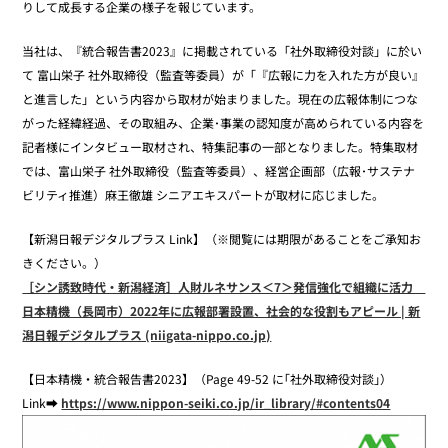
りして成長する企業の様子を報じています。
当社は、『統合報告書2023』に掲載されている「社外取締役対談」に於い
て 富山栄子 社外取締役（監査等委員）が「『広報に力を入れた方が良い』
と進言した」という内容から取材が始まりました。現在の広報体制につな
がった経緯経過、その取組み、企業･事業の認知度が高められている内容を
記者様にインタビュー取材され、特集記事の一部となりました。特集取材
では、富山栄子 社外取締役（監査等委員）、経営企画部（広報･サステナ
ビリティ推進）麻王徹雄 シニアエキスパートが取材に応じました。
【新潟日報デジタルプラス Link】（※閲覧には期限があることをご承知お
きください。）
［シン誘致時代・新潟経済］人財ルネサンス＜7＞発信強化で組織に活力
日本精機（長岡市）2022年に広報部署設置、社会的な役割もアピール | 新
潟日報デジタルプラス (niigata-nippo.co.jp)
【日本精機・統合報告書2023】（Page 49-52 に｢社外取締役対談｣）
Link➡
https://www.nippon-seiki.co.jp/ir_library/#contents04