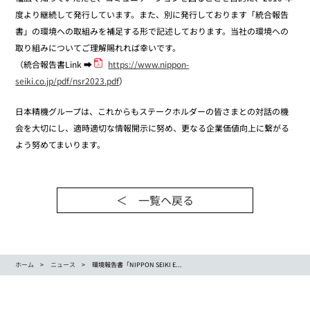
度より継続して発行しています。また、別に発行しております「統合報告
書」の環境への取組みを補足する形で記述しております。当社の環境への
取り組みについてご理解賜れれば幸いです。
（統合報告書Link ➡
https://www.nippon-
seiki.co.jp/pdf/nsr2023.pdf
）
日本精機グループは、これからもステークホルダーの皆さまとの対話の機
会を大切にし、適時適切な情報開示に努め、更なる企業価値向上に繋がる
よう努めてまいります。
＜ 一覧ヘ戻る
ホーム
ニュース
環境報告書「NIPPON SEIKI E...