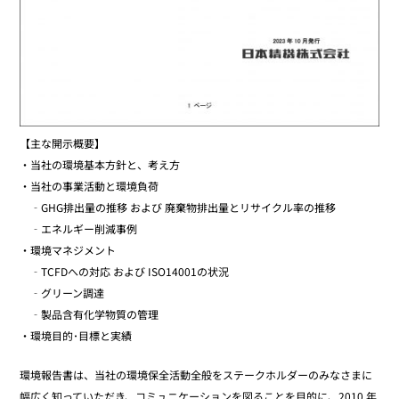
【主な開示概要】
・当社の環境基本方針と、考え方
・当社の事業活動と環境負荷
‐GHG排出量の推移 および 廃棄物排出量とリサイクル率の推移
‐エネルギー削減事例
・環境マネジメント
‐TCFDへの対応 および ISO14001の状況
‐グリーン調達
‐製品含有化学物質の管理
・環境目的･目標と実績
環境報告書は、当社の環境保全活動全般をステークホルダーのみなさまに
幅広く知っていただき、コミュニケーションを図ることを目的に、2010 年