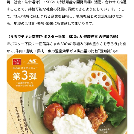
境・社会・法令遵守）・SDGs（持続可能な開発目標）活動に合わせて推進
することで、持続可能な社会の発展に貢献できるようにしています。そし
て、地元/地域に親しまれる企業を目指し、地域社会との交流を図りなが
ら、地域の活性化･発展･繁栄にも貢献してまいります。
【まるでチキン南蛮!?･ポスター掲示：SDGs ＆ 健康経営 の啓蒙活動】
※ポスター下段：一正蒲鉾さまのSDGsの取組み｢海の豊かさを守ろう｣と併
せて､牛肉・豚肉・鶏肉・魚の温室効果ガス排出量の比較“豆知識”も!!