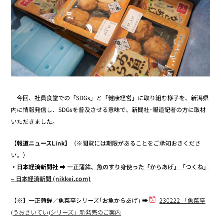
今回、社員食堂での「SDGs」と「健康経営」に取り組む様子を、新潟県
内に情報発信し、SDGsを普及させる意味で、新聞社･報道記者の方に取材
いただきました。
【報道ニュースLink】
（※閲覧には期限があることをご承知おきくださ
い。）
・日本経済新聞社 ➡
一正蒲鉾、魚のすり身使った「からあげ」「つくね」
– 日本経済新聞 (nikkei.com)
【※】一正蒲鉾／魚菜亭シリーズ｢お魚からあげ｣ ➡
230222 「魚菜亭
(うおさいてい)シリーズ」新発売のご案内