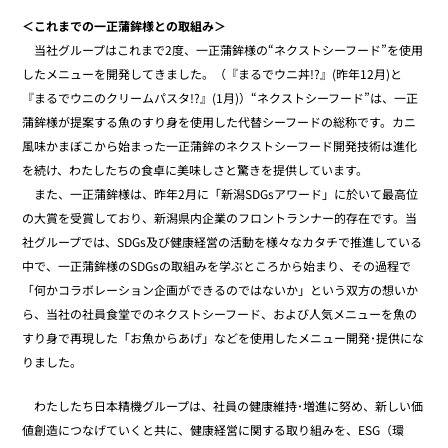
＜これまでの一正蒲鉾様との取組み＞
当社グループはこれまで2度、一正蒲鉾様の“ネクストシーフード”を使用
したメニューを開発してきました。（『まるでウニ丼!?』(昨年12月)と
『まるでウニのクリームパスタ!?』(1月)）“ネクストシーフード”は、一正
蒲鉾様が提案する魚のすり身を使用した代替シーフードの総称です。カニ
風味かまぼこから始まった一正蒲鉾のネクストシーフード開発技術は進化
を続け、わたしたちの食卓に美味しさと驚きを提供しています。
また、一正蒲鉾様は、昨年2月に「新潟SDGsアワード」に於いて最高位
の大賞を受賞しており、新潟県内企業のフロントランナー的存在です。当
社グループでは、SDGs及び健康経営の活動を様々なカタチで推進している
中で、一正蒲鉾様のSDGsの取組みを学ぶところから始まり、その過程で
「何かコラボレーション企画ができるのではないか」という双方の想いか
ら、当社の社員食堂でのネクストシーフード、および人気メニューを魚の
すり身で再現した「お魚からあげ」などを使用したメニュー開発･提供にな
りました。
わたしたち日本精機グループは、社員の健康維持･増進に努め、新しい価
値創造につなげていくと共に、健康経営に関する取り組みを、ESG（環