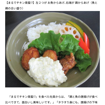
【まるでチキン南蛮!?】左２つが お魚からあげ､右端が 鶏からあげ（魚と
鶏の合い盛り）
『まるでチキン南蛮!?』を食べた社員からは、「鶏と魚の唐揚げが食べ
比べできて、面白いし美味しいです。」「タラすり身にも、唐揚げの下味