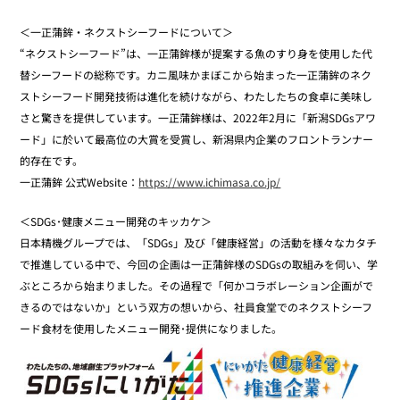
＜一正蒲鉾・ネクストシーフードについて＞
“ネクストシーフード”は、一正蒲鉾様が提案する魚のすり身を使用した代
替シーフードの総称です。カニ風味かまぼこから始まった一正蒲鉾のネク
ストシーフード開発技術は進化を続けながら、わたしたちの食卓に美味し
さと驚きを提供しています。一正蒲鉾様は、2022年2月に「新潟SDGsアワ
ード」に於いて最高位の大賞を受賞し、新潟県内企業のフロントランナー
的存在です。
一正蒲鉾 公式Website：
https://www.ichimasa.co.jp/
＜SDGs･健康メニュー開発のキッカケ＞
日本精機グループでは、「SDGs」及び「健康経営」の活動を様々なカタチ
で推進している中で、今回の企画は一正蒲鉾様のSDGsの取組みを伺い、学
ぶところから始まりました。その過程で「何かコラボレーション企画がで
きるのではないか」という双方の想いから、社員食堂でのネクストシーフ
ード食材を使用したメニュー開発･提供になりました。