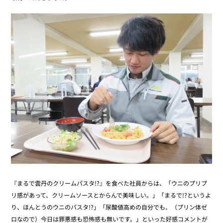
『まるで雲丹のクリームパスタ!?』を食べた社員からは、「ウニのプリプ
リ感があって、クリームソースとからんで美味しい。」「まるで!?というよ
り、ほんとうのウニのパスタ!?」「尿酸値高めの自分でも、（プリン体ゼ
ロなので）今日は罪悪感も恐怖感も無いです。」といった好感コメントが