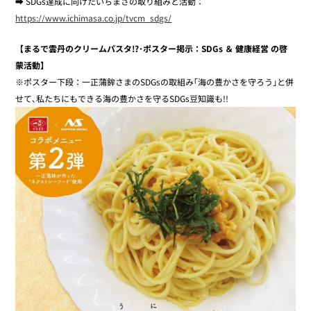
➡ SDGs達成に向けたいちまさの取り組みと活動：
https://www.ichimasa.co.jp/tvcm_sdgs/
【まるで雲丹のクリームパスタ!?･ポスター掲示：SDGs ＆ 健康経営 の啓
蒙活動】
※ポスター下段：一正蒲鉾さまのSDGsの取組み｢海の豊かさを守ろう｣と併
せて､私たちにもできる海の豊かさを守るSDGs豆知識も!!