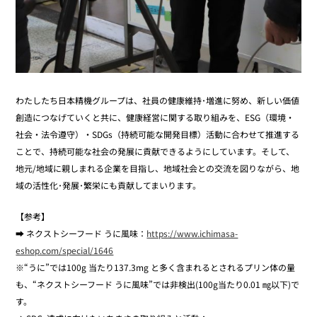
わたしたち日本精機グループは、社員の健康維持･増進に努め、新しい価値
創造につなげていくと共に、健康経営に関する取り組みを、ESG（環境・
社会・法令遵守）・SDGs（持続可能な開発目標）活動に合わせて推進する
ことで、持続可能な社会の発展に貢献できるようにしています。そして、
地元/地域に親しまれる企業を目指し、地域社会との交流を図りながら、地
域の活性化･発展･繁栄にも貢献してまいります。
【参考】
➡ ネクストシーフード うに風味：
https://www.ichimasa-
eshop.com/special/1646
※“うに”では100g 当たり137.3mg と多く含まれるとされるプリン体の量
も、“ネクストシーフード うに風味”では非検出(100g当たり0.01 ㎎以下)で
す。