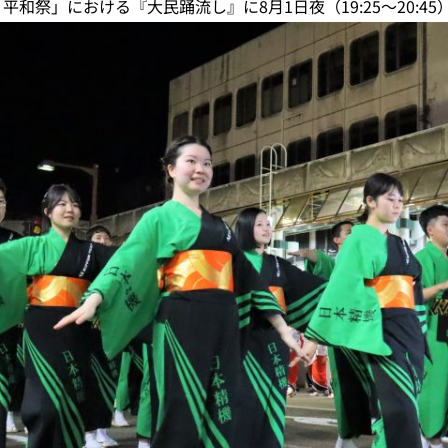
和祭」における『大民踊流し』に8月1日夜（19:25～20:4