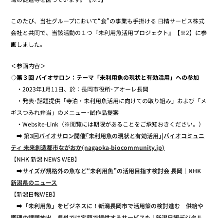
このたび、当社グループにおいて“食”の事業も手掛ける 日精サービス株式
会社と共同で、当該活動の１つ『未利用魚活用プロジェクト』【※2】に参
画しました。
＜参画内容＞
◇第３回 バイオサロン：テーマ「未利用魚の現状と有効活用」への参加
・2023年1月11日、於：長岡市役所･アオーレ長岡
・発表･話題提供「寺泊・未利用魚活用に向けての取り組み」および「メ
ギスつみれ弁当」のメニュー･試作品提案
・Website-Link（※閲覧には期限があることをご承知おきください。）
➡
第3回バイオサロン開催｢未利用魚の現状と有効活用｣|バイオコミュニ
ティ 未来創造都市ながおか(nagaoka-biocommunity.jp)
【NHK 新潟 NEWS WEB】
➡
サイズが規格外の魚など“未利用魚”の活用目指す検討会 長岡｜NHK
新潟県のニュース
【新潟日報WEB】
➡
「未利用魚」をビジネスに！新潟長岡市で活用策の検討進む 供給や
調理の課題抽出、県外では定額で提供するサービスも | 新潟日報デジタル