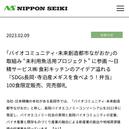
2023.02.09
お知らせ
｢バイオコミュニティ･未来創造都市ながおか｣の
取組み “未利用魚活用プロジェクト” に参画 ～日
精サービス㈱ 食彩キッチンのアイデア溢れる
『SDGs長岡･寺泊産メギスを食べよう！弁当』
100食限定販売、完売御礼
当社･日本精機の本社がある長岡市では、「バイオコミュニティ･未来創造
都市ながおか」と称し、長岡バイオエコノミーコンソーシアムを2021年に
発足し、バイオエコノミー社会の実現と長岡バイオコミュニティの定着、
バイオ産業と既存ものづくり産業の融合による新産業の創出や地域資源循
環の促進等を図っています。【※1】