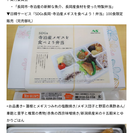
・「長岡市･寺泊産の新鮮な魚介、長岡産食材を使った特製弁当」
▼日精サービス『SDGs長岡･寺泊産メギスを食べよう！弁当』100食限定
販売（完売御礼）
<お品書き> 蓮根とメギスつみれの塩麴焼き/メギス団子と野菜の黒酢あん/
車麩と里芋と椎茸の煮物/赤魚の西京味噌焼き/新潟県産米の十五穀米とゆ
かりごはん