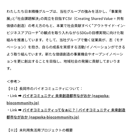
わたしたち日本精機グループは、当社グループの強みを活かし、｢事業発
展｣と｢社会課題解決｣の両立を目指すCSV（Creating Shared Value = 共有
価値の創造）の考え方のもと、本業で社会貢献すべく“アウトサイド･イン･
ビジネスアプローチ”の観点を取り入れながらSDGsの目標実現に向けた取
組みを推進しています。そして、当社グループで働く従業員が、志（モチ
ベーション）を抱き、自らの成長を実感する活動/イノベーションができる
よう取り組んでいます。新たな価値創造の事業機会やオープンイノベーシ
ョンを更に創出することを目指し、地域社会の発展に貢献してまいりま
す。
＜参考＞
【※1】長岡市のバイオコミュニティについて：
・Link ➡
バイオコミュニティ 未来創造都市ながおか (nagaoka-
biocommunity.jp)
・Link ➡
バイオコミュニティってなぁに？ | バイオコミュニティ 未来創造
都市ながおか (nagaoka-biocommunity.jp)
【※2】未利用魚活用プロジェクトの概要