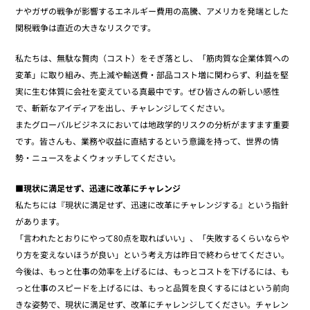
ナやガザの戦争が影響するエネルギー費用の高騰、アメリカを発端とした
関税戦争は直近の大きなリスクです。
私たちは、無駄な贅肉（コスト）をそぎ落とし、「筋肉質な企業体質への
変革」に取り組み、売上減や輸送費・部品コスト増に関わらず、利益を堅
実に生む体質に会社を変えている真最中です。ぜひ皆さんの新しい感性
で、斬新なアイディアを出し、チャレンジしてください。
またグローバルビジネスにおいては地政学的リスクの分析がますます重要
です。皆さんも、業務や収益に直結するという意識を持って、世界の情
勢・ニュースをよくウォッチしてください。
■現状に満足せず、迅速に改革にチャレンジ
私たちには『現状に満足せず、迅速に改革にチャレンジする』という指針
があります。
「言われたとおりにやって80点を取ればいい」、「失敗するくらいならや
り方を変えないほうが良い」という考え方は昨日で終わらせてください。
今後は、もっと仕事の効率を上げるには、もっとコストを下げるには、も
っと仕事のスピードを上げるには、もっと品質を良くするにはという前向
きな姿勢で、現状に満足せず、改革にチャレンジしてください。チャレン