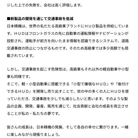
ジした上での失敗を、会社は高く評価します。
■新製品の開発を通じて交通事故を低減
日本精機は、世界の名だたる高級車ブランドにＨＵＤ製品を供給していま
す。ＨＵＤはフロントガラスの先に自動車の運転情報やナビゲーションが
投影され、運転手が前方を向いたまま情報を認識できるシステムで、道路
交通事故の防止につながるものです。そのため高級車では多少高額でも搭
載されています。
しかし、交通事故を起こす危険性は、高級車もそれ以外の軽自動車や小型
車も同様です。
そこで、軽・小型自動車に搭載できる『小型で廉価なＨＵＤ』や『後付け
できるＨＵＤ』を開発し売り出すことで、世の中の多くの人にＨＵＤを使
っていただき、交通事故を少しでも減らしたいと思います。そのような製
品の企画、開発、量産、販売を通じて、社会貢献と会社の成長を両立させ
ることが私の・私たちの夢です。
皆さんの成長は、日本精機の発展、そして各自の幸せに繋がります。一緒
に楽しみながら頑張りましょう。