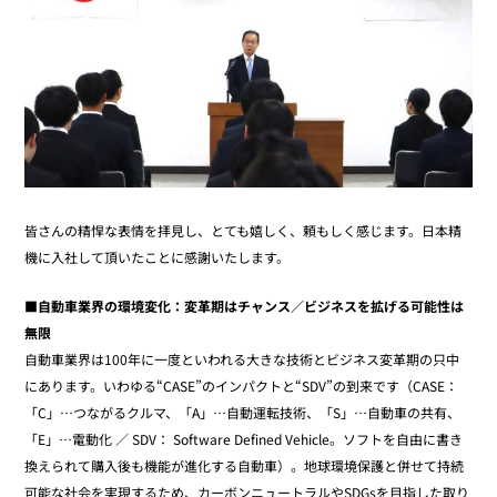
皆さんの精悍な表情を拝見し、とても嬉しく、頼もしく感じます。日本精
機に入社して頂いたことに感謝いたします。
■自動車業界の環境変化：変革期はチャンス／ビジネスを拡げる可能性は
無限
自動車業界は100年に一度といわれる大きな技術とビジネス変革期の只中
にあります。いわゆる“CASE”のインパクトと“SDV”の到来です（CASE：
「C」…つながるクルマ、「A」…自動運転技術、「S」…自動車の共有、
「E」…電動化 ／ SDV： Software Defined Vehicle。ソフトを自由に書き
換えられて購入後も機能が進化する自動車）。地球環境保護と併せて持続
可能な社会を実現するため、カーボンニュートラルやSDGsを目指した取り