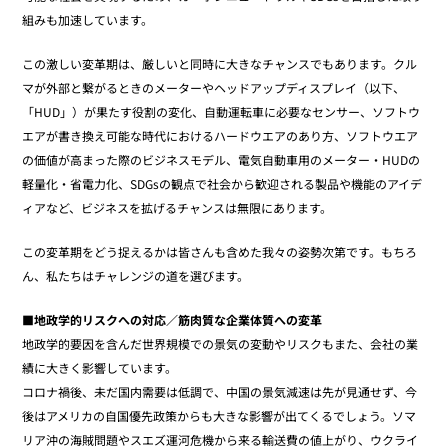
組みも加速しています。
この激しい変革期は、厳しいと同時に大きなチャンスでもあります。クル
マが外部と繋がるときのメーターやヘッドアップディスプレイ（以下、
「HUD」）が果たす役割の変化、自動運転車に必要なセンサー、ソフトウ
エアが書き換え可能な時代におけるハードウエアのあり方、ソフトウエア
の価値が高まった際のビジネスモデル、電気自動車用のメーター・HUDの
軽量化・省電力化、SDGsの観点で社会から歓迎される製品や機能のアイデ
ィアなど、ビジネスを拡げるチャンスは無限にあります。
この変革期をどう捉えるかは皆さんも含めた我々の姿勢次第です。もちろ
ん、私たちはチャレンジの道を選びます。
■地政学的リスクへの対応／筋肉質な企業体質への変革
地政学的要因を含んだ世界規模での景気の変動やリスクもまた、会社の業
績に大きく影響しています。
コロナ禍後、未だ国内需要は低調で、中国の景気減速は先が見通せず、今
後はアメリカの自国優先政策からも大きな影響が出てくるでしょう。ソマ
リア沖の海賊問題やスエズ運河危機から来る輸送費の値上がり、ウクライ