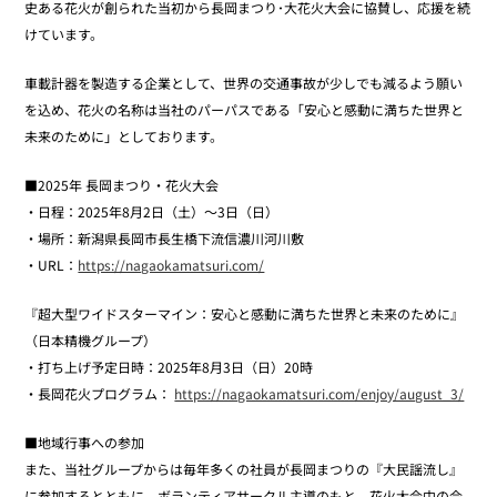
史ある花火が創られた当初から長岡まつり･大花火大会に協賛し、応援を続
けています。
車載計器を製造する企業として、世界の交通事故が少しでも減るよう願い
を込め、花火の名称は当社のパーパスである「安心と感動に満ちた世界と
未来のために」としております。
■2025年 長岡まつり・花火大会
・日程：2025年8月2日（土）～3日（日）
・場所：新潟県長岡市長生橋下流信濃川河川敷
・URL：
https://nagaokamatsuri.com/
『超大型ワイドスターマイン：安心と感動に満ちた世界と未来のために』
（日本精機グループ）
・打ち上げ予定日時：2025年8月3日（日）20時
・長岡花火プログラム：
https://nagaokamatsuri.com/enjoy/august_3/
■地域行事への参加
また、当社グループからは毎年多くの社員が長岡まつりの『大民謡流し』
に参加するとともに、ボランティアサークル主導のもと、花火大会中の会