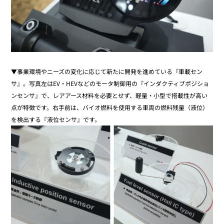
▼事業環境やニーズの変化に応じて新たに開発を進めている『車載セン
サ』。写真左はEV・HEVなどのモータ制御用の『インダクティブポジショ
ンセンサ』で、レアアース材料を必要とせず、軽量・小型で搭載性が高い
点が特徴です。右手前は、バイオ燃料を使用する車両の燃料残量（液位）
を検出する『液位センサ』です。