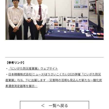
【参考リンク】
・
『にいがた防災産業展』ウェブサイト
・
日本精機株式会社|ニュース|ぼうさいこくたい2025併催「にいがた防災
産業展」(9/6、7)に出展します ―災害時の活用も見込んだ新たな一酸化炭
素濃度測定器等を展示―
＜ 一覧ヘ戻る