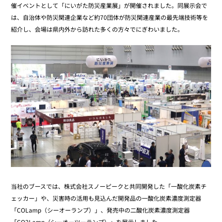
催イベントとして「にいがた防災産業展」が開催されました。同展示会で
は、自治体や防災関連企業など約70団体が防災関連産業の最先端技術等を
紹介し、会場は県内外から訪れた多くの方々でにぎわいました。
当社のブースでは、株式会社スノーピークと共同開発した「一酸化炭素チ
ェッカー」や、災害時の活用も見込んだ開発品の一酸化炭素濃度測定器
「COLamp（シーオーランプ）」、発売中の二酸化炭素濃度測定器
「CO2Lamp（シーオーツーランプ）」を展示しました。