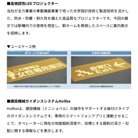
■高視認性LEDプロジェクター
当社が主力事業の車載機器事業で培った光学設計技術と製造技術を活かし
た、防水・防塵・耐久性を備えた高品質なプロジェクターです。今回の展
示では駅構内での使用を想定し、駅ホームを再現したスペースに案内表示
を投映します。
▼ユースケース例
■建設機械ガイダンスシステムHolfee
Holfeeは、建設機械（ミニショベル）の操作をサポートする後付けタイプ
のガイダンスシステムです。専用のスマートフォンアプリと連動させるこ
とで、オペレーターに現在の地面掘削深度や、目標とする掘削の深さ・勾
配に関する情報などを表示します。