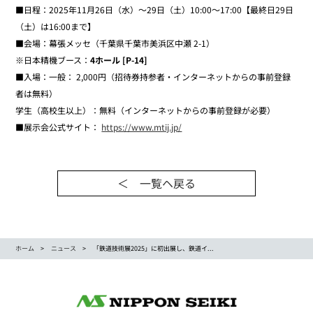
■日程：2025年11月26日（水）～29日（土）10:00～17:00【最終日29日
（土）は16:00まで】
■会場：幕張メッセ（千葉県千葉市美浜区中瀬 2-1）
※日本精機ブース：
4ホール [P-14]
■入場：一般： 2,000円（招待券持参者・インターネットからの事前登録
者は無料）
学生（高校生以上）：無料（インターネットからの事前登録が必要）
■展示会公式サイト：
https://www.mtij.jp/
＜ 一覧ヘ戻る
ホーム
ニュース
「鉄道技術展2025」に初出展し、鉄道イ...