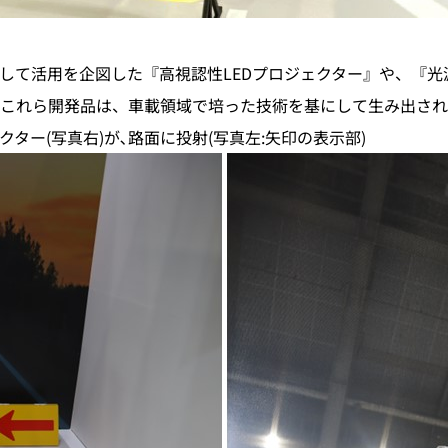
して活用を企図した『高視認性LEDプロジェクター』や、『光
これら開発品は、車載領域で培った技術を基にして生み出され
ター(写真右)が､路面に投射(写真左:矢印の表示部)