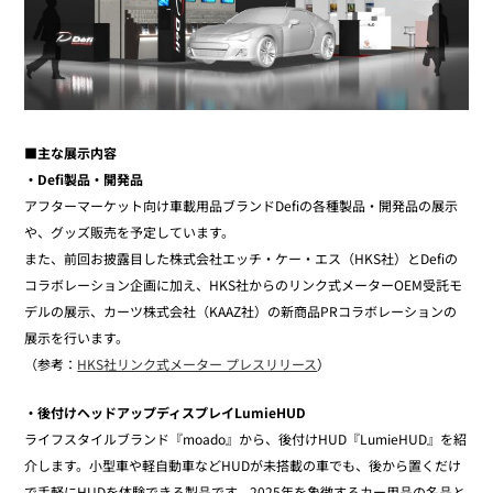
■主な展示内容
・Defi製品・開発品
アフターマーケット向け車載用品ブランドDefiの各種製品・開発品の展示
や、グッズ販売を予定しています。
また、前回お披露目した株式会社エッチ・ケー・エス（HKS社）とDefiの
コラボレーション企画に加え、HKS社からのリンク式メーターOEM受託モ
デルの展示、カーツ株式会社（KAAZ社）の新商品PRコラボレーションの
展示を行います。
（参考：
HKS社リンク式メーター プレスリリース
）
・後付けヘッドアップディスプレイLumieHUD
ライフスタイルブランド『moado』から、後付けHUD『LumieHUD』を紹
介します。小型車や軽自動車などHUDが未搭載の車でも、後から置くだけ
で手軽にHUDを体験できる製品です。2025年を象徴するカー用品の名品と