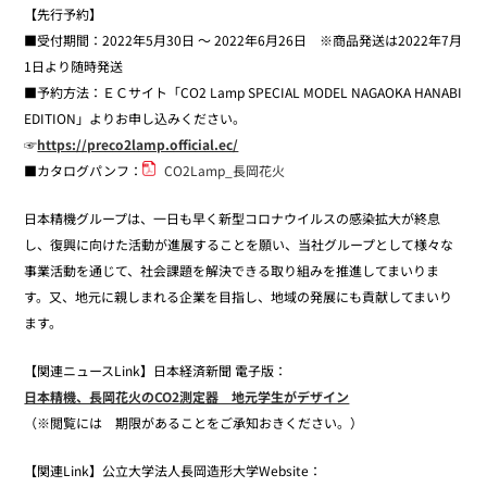
【先行予約】
■受付期間：2022年5月30日 〜 2022年6月26日 ※商品発送は2022年7月
1日より随時発送
■予約方法：ＥＣサイト「CO2 Lamp SPECIAL MODEL NAGAOKA HANABI
EDITION」よりお申し込みください。
☞
https://preco2lamp.official.ec/
■カタログパンフ：
CO2Lamp_長岡花火
日本精機グループは、一日も早く新型コロナウイルスの感染拡大が終息
し、復興に向けた活動が進展することを願い、当社グループとして様々な
事業活動を通じて、社会課題を解決できる取り組みを推進してまいりま
す。又、地元に親しまれる企業を目指し、地域の発展にも貢献してまいり
ます。
【関連ニュースLink】日本経済新聞 電子版：
日本精機、長岡花火のCO2測定器 地元学生がデザイン
（※閲覧には 期限があることをご承知おきください。）
【関連Link】公立大学法人長岡造形大学Website：