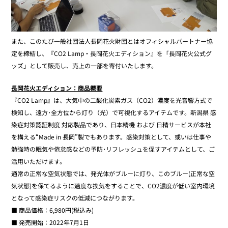
また、このたび一般社団法人長岡花火財団とはオフィシャルパートナー協
定を締結し、『CO2 Lamp・長岡花火エディション』を「長岡花火公式グ
ッズ」として販売し、売上の一部を寄付いたします。
長岡花火エディション：商品概要
『CO2 Lamp』は、大気中の二酸化炭素ガス（CO2）濃度を光音響方式で
検知し、遠方･全方位から灯り（光）で可視化するアイテムです。新潟県 感
染症対策認証制度 対応製品であり、日本精機 および 日精サービスが本社
を構える“Made in 長岡”製でもあります。感染対策として、或いは仕事や
勉強時の眠気や倦怠感などの予防･リフレッシュを促すアイテムとして、ご
活用いただけます。
通常の正常な空気状態では、発光体がブルーに灯り、このブルー(正常な空
気状態)を保てるように適度な換気をすることで、CO2濃度が低い室内環境
となって感染症リスクの低減につながります。
■ 商品価格：6,980円(税込み)
■ 発売開始：2022年7月1日