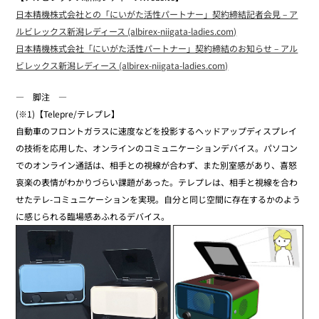
日本精機株式会社との「にいがた活性パートナー」契約締結記者会見 – ア
ルビレックス新潟レディース (albirex-niigata-ladies.com)
日本精機株式会社「にいがた活性パートナー」契約締結のお知らせ – アル
ビレックス新潟レディース (albirex-niigata-ladies.com)
― 脚注 ―
(※1)【Telepre/テレプレ】
自動車のフロントガラスに速度などを投影するヘッドアップディスプレイ
の技術を応用した、オンラインのコミュニケーションデバイス。パソコン
でのオンライン通話は、相手との視線が合わず、また別室感があり、喜怒
哀楽の表情がわかりづらい課題があった。テレプレは、相手と視線を合わ
せたテレ-コミュニケーションを実現。自分と同じ空間に存在するかのよう
に感じられる臨場感あふれるデバイス。