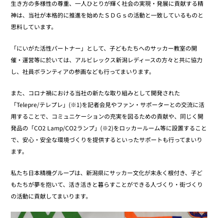
生き方の多様性の尊重、一人ひとりが輝く社会の実現・発展に貢献する精
神は、当社が本格的に推進を始めたＳＤＧｓの活動と一致しているものと
思料しています。
「にいがた活性パートナー」として、子どもたちへのサッカー教室の開
催・運営等に於いては、アルビレックス新潟レディースの方々と共に協力
し、社員ボランティアの参画なども行ってまいります。
また、コロナ禍における当社の新たな取り組みとして開発された
「Telepre/テレプレ」(※1)を記者会見やファン・サポーターとの交流に活
用することで、コミュニケーションの充実を図るための貢献や、同じく開
発品の「CO2 Lamp/CO2ランプ」(※2)をロッカールーム等に設置すること
で、安心・安全な環境づくりを提供するといったサポートも行ってまいり
ます。
私たち日本精機グループは、新潟県にサッカー文化が末永く根付き、子ど
もたちが夢を抱いて、活き活きと暮らすことができる人づくり・街づくり
の活動に貢献してまいります。