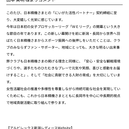
このたび、日本精機さまとの「にいがた活性パートナー」契約締結に至
り、大変嬉しく光栄に感じています。
今年は日本初の女子プロサッカーリーグ「ＷＥリーグ」の開幕という大き
な節目の年であります。この新しい幕開けを前に新潟・長岡から世界へ羽
ばたく日本精機さまからスポーツ振興への後押しをいただくことは、クラ
ブのみならずファン・サポーター、地域にとっても、大きな明るい出来事
です。
弊クラブも日本精機さまの掲げる理念と同様に、「安心・安全な観戦環境
づくりや、選手たちのひたむきなプレーで元気や笑顔、喜びと感動をお届
けすること」、そして「社会に貢献できる人財の育成」を大切にしていま
す。
女性活躍社会の推進や多様性を尊重しながら持続可能な社会を実現してい
くためにも、これから日本精機さまとともに長岡市を中心に中長期的視点
で地域貢献活動に取り組んで参ります。
【アルビレックス新潟レディースWebsite】