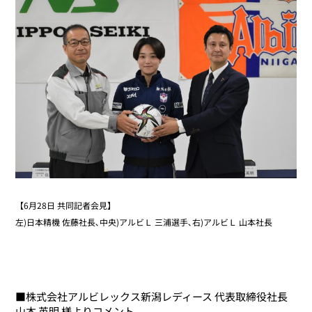
【6月28日 共同記者会見】
左)日本精機 佐藤社長､中央)アルビＬ 三浦選手､右)アルビＬ 山本社長
■株式会社アルビレックス新潟レディース 代表取締役社長
山本 英明 様よりコメント