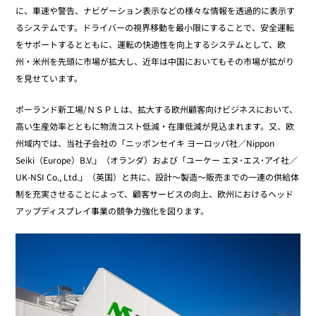
に、車速や警告、ナビゲーション表示などの様々な情報を透過的に表示す
るシステムです。ドライバーの視界移動を最小限にすることで、安全運転
をサポートするとともに、運転の快適性を向上するシステムとして、欧
州・米州を先頭に市場が拡大し、近年は中国においてもその市場が拡がり
を見せています。
ポーランド新工場/ＮＳＰＬは、拡大する欧州顧客向けビジネスにおいて、
高い生産効率とともに物流コスト低減・在庫低減が見込まれます。又、欧
州域内では、当社子会社の「ニッポンセイキ ヨーロッパ社／Nippon
Seiki（Europe）B.V.」（オランダ）および「ユーケー エヌ･エス･アイ社／
UK-NSI Co., Ltd.」（英国）と共に、設計～製造～販売までの一連の供給体
制を充実させることによって、顧客サービスの向上、欧州におけるヘッド
アップディスプレイ事業の競争力強化を図ります。