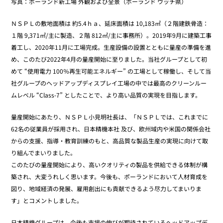
写真：ポーランド新工場 外観および全景（ポーランド ウッチ県）
ＮＳＰＬの敷地面積は 約5.4ｈａ、延床面積は 10,183㎡（２階建鉄骨造：
１階 9,371㎡/主に製造、２階 812㎡/主に事務所）。2019年9月に建築工事
着工し、2020年11月に工場完成。生産設備の設置とともに量産の準備を進
め、このたび2022年4月の量産開始に至りました。当社グループとして初
めて “使用電力 100％再生可能エネルギー” の工場として稼働し、そして当
社グループのヘッドアップディスプレイ工場の中では最高のクリーンルー
ムレベル “Class-7” としたことで、より高い品質の実現を目指します。
量産開始にあたり、ＮＳＰＬ小見明社長は、「ＮＳＰＬでは、これまでに
62名の従業員が採用され、日本精機本社 及び、欧州域内や米国の関係会社
からの支援、指導・教育訓練のもと、高品質な製品生産の実現に向けて取
り組んでまいりました。
このたびの量産開始により、高いクオリティの製品を供給できる体制が構
築され、大変うれしく思います。今後も、ポーランドにおいて人材育成を
図り、地域経済の発展、雇用創出にも貢献できるよう尽力してまいりま
す」とコメントしました。
日本精機グループは、今後も市場の伸びが期待されているヘッドアップデ