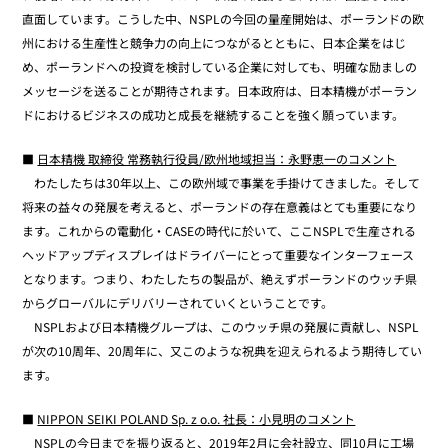
直面しています。こうした中、NSPLの今回の量産開始は、ポーランドの欧
州における生産性と競争力の向上につながるとともに、日本企業をはじ
め、ポーランドへの投資を検討している企業に対しても、明確な励ましの
メッセージを送ることが期待されます。日本政府は、日本精機がポーラン
ドにおけるビジネスの成功と成長を継続することを強く願っています。
■
日本精機 取締役 常務執行役員/欧州地域担当：永野恵一のコメント
わたしたちは30年以上、この欧州域で事業を手掛けてきました。そして
将来の益々の発展を考えると、ポーランドの存在意義はとても重要になり
ます。これからの電動化・CASEの時代に於いて、ここNSPLで生産される
ヘッドアップディスプレイはドライバーにとって重要なインターフェース
となります。つまり、わたしたちの製品が、絶えずポーランドのウッチ県
からグローバルにデリバリーされていくということです。
NSPLおよび日本精機グループは、このウッチ県の発展に貢献し、NSPL
が次の10周年、20周年に、又このような祝典を迎えられるよう期待してい
ます。
■
NIPPON SEIKI POLAND Sp. z o.o. 社長：小見明のコメント
NSPLの今日までを振り返ると、2019年2月に会社設立、同10月に工場