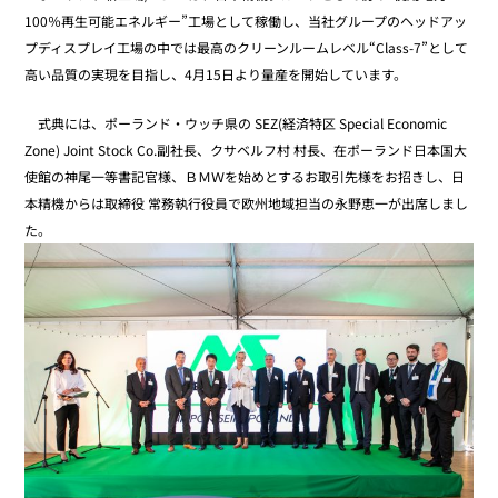
100％再生可能エネルギー”工場として稼働し、当社グループのヘッドアッ
プディスプレイ工場の中では最高のクリーンルームレベル“Class-7”として
高い品質の実現を目指し、4月15日より量産を開始しています。
式典には、ポーランド・ウッチ県の SEZ(経済特区 Special Economic
Zone) Joint Stock Co.副社長、クサベルフ村 村長、在ポーランド日本国大
使館の神尾一等書記官様、ＢＭＷを始めとするお取引先様をお招きし、日
本精機からは取締役 常務執行役員で欧州地域担当の永野恵一が出席しまし
た。