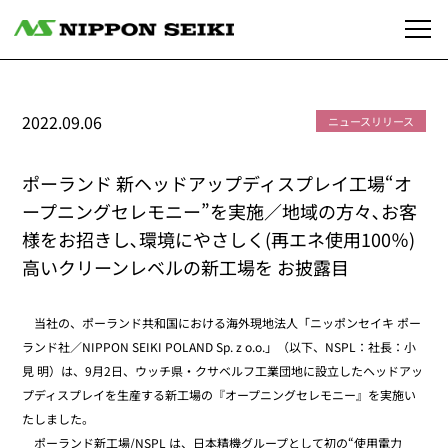
2022.09.06
ニュースリリース
ポーランド 新ヘッドアップディスプレイ工場“オ
ープニングセレモニー”を実施／地域の方々､お客
様をお招きし､環境にやさしく(再エネ使用100％)
高いクリーンレベルの新工場を お披露目
当社の、ポーランド共和国における海外現地法人「ニッポンセイキ ポー
ランド社／NIPPON SEIKI POLAND Sp. z o.o.」（以下、NSPL：社長：小
見 明）は、9月2日、ウッチ県・クサベルフ工業団地に設立したヘッドアッ
プディスプレイを生産する新工場の『オープニングセレモニー』を実施い
たしました。
ポーランド新工場/NSPL は、日本精機グループとして初の“使用電力