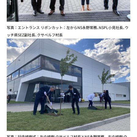
写真：エントランス リボンカット：左からNS永野常務､NSPL小見社長､ウ
ッチ県SEZ副社長､クサベルフ村長
写真：記念植樹式：左の植樹:クサベルフ村長とNS永野常務、右の植樹:ウ