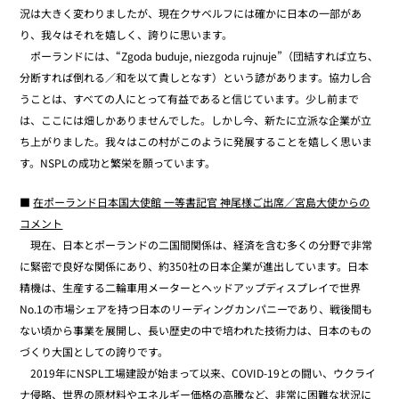
況は大きく変わりましたが、現在クサベルフには確かに日本の一部があ
り、我々はそれを嬉しく、誇りに思います。
ポーランドには、“Zgoda buduje, niezgoda rujnuje”（団結すれば立ち､
分断すれば倒れる／和を以て貴しとなす）という諺があります。協力し合
うことは、すべての人にとって有益であると信じています。少し前まで
は、ここには畑しかありませんでした。しかし今、新たに立派な企業が立
ち上がりました。我々はこの村がこのように発展することを嬉しく思いま
す。NSPLの成功と繁栄を願っています。
■
在ポーランド日本国大使館 一等書記官 神尾様ご出席／宮島大使からの
コメント
現在、日本とポーランドの二国間関係は、経済を含む多くの分野で非常
に緊密で良好な関係にあり、約350社の日本企業が進出しています。日本
精機は、生産する二輪車用メーターとヘッドアップディスプレイで世界
No.1の市場シェアを持つ日本のリーディングカンパニーであり、戦後間も
ない頃から事業を展開し、長い歴史の中で培われた技術力は、日本のもの
づくり大国としての誇りです。
2019年にNSPL工場建設が始まって以来、COVID-19との闘い、ウクライ
ナ侵略、世界の原材料やエネルギー価格の高騰など、非常に困難な状況に