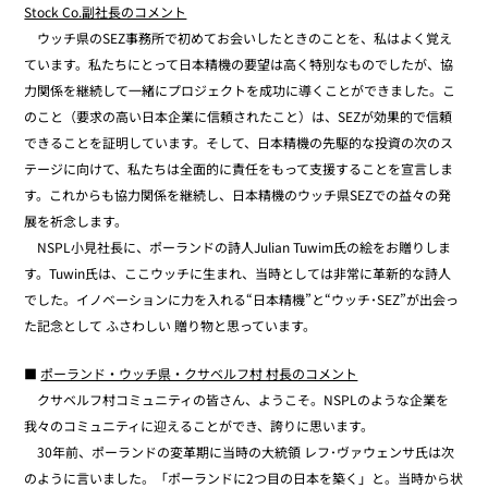
Stock Co.副社長のコメント
ウッチ県のSEZ事務所で初めてお会いしたときのことを、私はよく覚え
ています。私たちにとって日本精機の要望は高く特別なものでしたが、協
力関係を継続して一緒にプロジェクトを成功に導くことができました。こ
のこと（要求の高い日本企業に信頼されたこと）は、SEZが効果的で信頼
できることを証明しています。そして、日本精機の先駆的な投資の次のス
テージに向けて、私たちは全面的に責任をもって支援することを宣言しま
す。これからも協力関係を継続し、日本精機のウッチ県SEZでの益々の発
展を祈念します。
NSPL小見社長に、ポーランドの詩人Julian Tuwim氏の絵をお贈りしま
す。Tuwin氏は、ここウッチに生まれ、当時としては非常に革新的な詩人
でした。イノベーションに力を入れる“日本精機”と“ウッチ･SEZ”が出会っ
た記念として ふさわしい 贈り物と思っています。
■
ポーランド・ウッチ県・クサベルフ村 村長のコメント
クサベルフ村コミュニティの皆さん、ようこそ。NSPLのような企業を
我々のコミュニティに迎えることができ、誇りに思います。
30年前、ポーランドの変革期に当時の大統領 レフ･ヴァウェンサ氏は次
のように言いました。「ポーランドに2つ目の日本を築く」と。当時から状