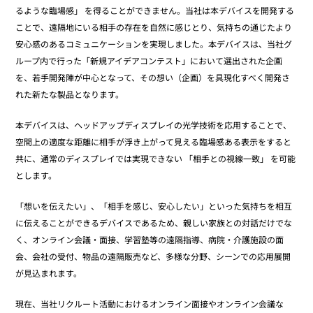
るような臨場感」 を得ることができません。当社は本デバイスを開発する
ことで、遠隔地にいる相手の存在を自然に感じとり、気持ちの通じたより
安心感のあるコミュニケーションを実現しました。本デバイスは、当社グ
ループ内で行った「新規アイデアコンテスト」において選出された企画
を、若手開発陣が中心となって、その想い（企画）を具現化すべく開発さ
れた新たな製品となります。
本デバイスは、ヘッドアップディスプレイの光学技術を応用することで、
空間上の適度な距離に相手が浮き上がって見える臨場感ある表示をすると
共に、通常のディスプレイでは実現できない 「相手との視線一致」 を可能
とします。
「想いを伝えたい」、「相手を感じ、安心したい」といった気持ちを相互
に伝えることができるデバイスであるため、親しい家族との対話だけでな
く、オンライン会議・面接、学習塾等の遠隔指導、病院・介護施設の面
会、会社の受付、物品の遠隔販売など、多様な分野、シーンでの応用展開
が見込まれます。
現在、当社リクルート活動におけるオンライン面接やオンライン会議な