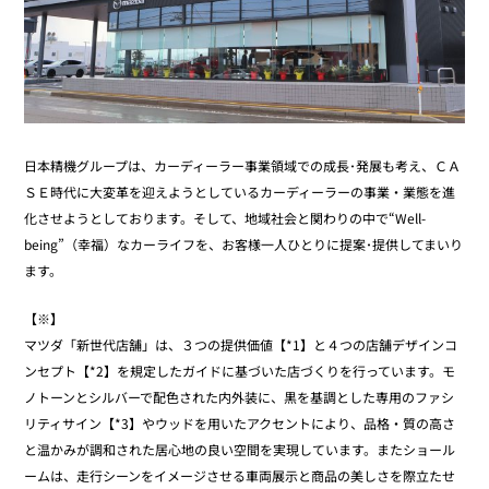
日本精機グループは、カーディーラー事業領域での成長･発展も考え、ＣＡ
ＳＥ時代に大変革を迎えようとしているカーディーラーの事業・業態を進
化させようとしております。そして、地域社会と関わりの中で“Well-
being”（幸福）なカーライフを、お客様一人ひとりに提案･提供してまいり
ます。
【※】
マツダ「新世代店舗」は、３つの提供価値【*1】と４つの店舗デザインコ
ンセプト【*2】を規定したガイドに基づいた店づくりを行っています。モ
ノトーンとシルバーで配色された内外装に、黒を基調とした専用のファシ
リティサイン【*3】やウッドを用いたアクセントにより、品格・質の高さ
と温かみが調和された居心地の良い空間を実現しています。またショール
ームは、走行シーンをイメージさせる車両展示と商品の美しさを際立たせ