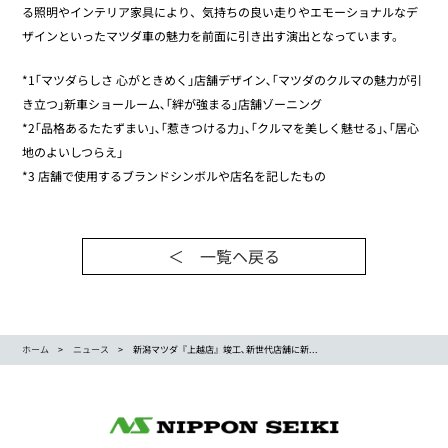
る照明やインテリア家具により、気持ちの良い走りやエモーショナルなデ
ザインといったマツダ車の魅力を前面に引き出す演出となっています。
*1｢マツダらしさ 心がときめく｣店舗デザイン､｢マツダのクルマの魅力が引
き立つ｣新車ショールーム､｢絆が強まる｣店舗ゾーニング
*2｢品格あるたたずまい｣､｢惹きつける力｣､｢クルマを美しく魅せる｣､｢居心
地のよいしつらえ｣
*3 店舗で使用するブランドシンボルや店名を記したもの
＜ 一覧ヘ戻る
ホーム
ニュース
新潟マツダ『上越店』竣工､新世代店舗に新...