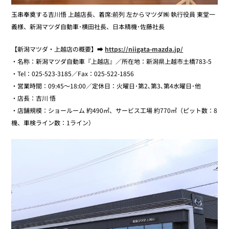
玉串奉奠する吉川悟 上越店長、着席:前列 左からマツダ㈱ 執行役員 東堂一
義様、新潟マツダ自動車･横田社長、日本精機･佐藤社長
【新潟マツダ・上越店の概要】➡
https://niigata-mazda.jp/
・名称：新潟マツダ自動車『上越店』／所在地：新潟県上越市土橋783-5
・Tel：025-523-3185／Fax：025-522-1856
・営業時間：09:45〜18:00／定休日：火曜日･第2､第3､第4水曜日･他
・店長：吉川 悟
・店舗規模：ショールーム 約490㎡、サービス工場 約770㎡（ピット数：8
機、車検ライン数：1ライン）