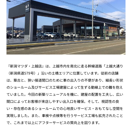
『新潟マツダ・上越店』は、上越市内を南北に走る幹線道路「上越大通り
（新潟県道579号）」沿いの土橋エリアに位置しています。従前の店舗
は、築古と、狭い接道間口のために車の出入りの不便があり、細長い形状
のショールーム及びサービス工場建屋によって生ずる動線上での難を抱え
ていました。今回の新築リニューアルを機に、建屋の配置を工夫し、広い
間口によってお客様が来店しやすい出入口を確保。そして、視認性の良
い・存在感のあるショールームでの心地良いサービス・おもてなし空間を
実現しました。また、車検や点検等を行うサービス工場も拡充されたこと
で、これまで以上にアフターサービスの質向上を図ります。