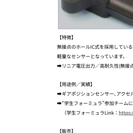
【特徴】
無接点のホールIC式を採用してい
軽量なセンサーとなっています。
➡リニア電圧出力／高耐久性(無接
【用途例／実績】
➡ギアポジションセンサー､アクセ
➡“学生フォーミュラ”参加チーム
（学生フォーミュラLink：
https:
【販売】