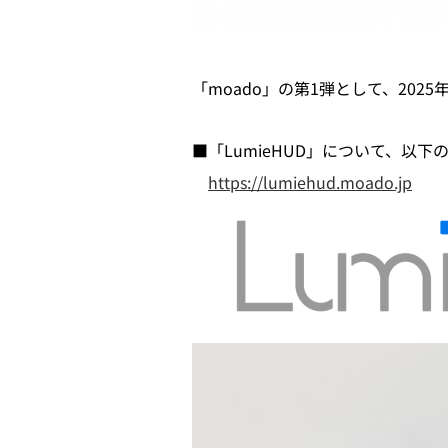
「moado」の第1弾として、202
■「LumieHUD」について、以
https://lumiehud.moado.jp