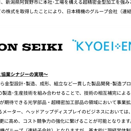
3日、新潟県阿賀野市に本社･工場を構える超精密金型加工を強
ての株式を取得したことにより、日本精機のグループ会社（連
と協業シナジーの実現～
金型設計･製造、成形、組立など一貫した製品開発･製造プロ
の製造･生産技術を組み合わせることで、技術の相互補完によ
が期待できる光学部品・超精密加工部品の領域において事業拡
るメーター、ヘッドアップディスプレイのビジネスにおいては
更に高め、コスト競争力の強化に繋げることが可能となります
機グループ（連結子会社）となりますが、基本的に現経営体制