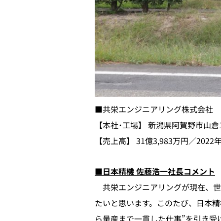
■共栄エンジニアリング株式会社 会社
【本社･工場】 新潟県阿賀野市山倉191
【売上高】 31億3,983万円／202
■日本精機 佐藤浩一社長コメント
共栄エンジニアリングが現在、世の
たいと思います。このたび、日本精
ら量産まで一貫した仕事”を引き受