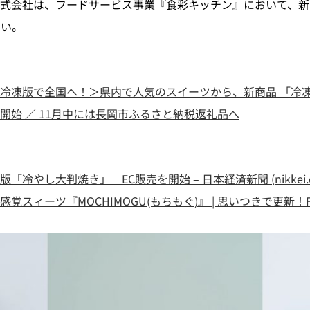
式会社は、フードサービス事業『食彩キッチン』において、新
さい。
冷凍版で全国へ！＞県内で人気のスイーツから、新商品 「冷凍 
始 ／ 11月中には長岡市ふるさと納税返礼品へ
やし大判焼き」 EC販売を開始 – 日本経済新聞 (nikkei.c
ィーツ『MOCHIMOGU(もちもぐ)』 | 思いつきで更新！FMなが