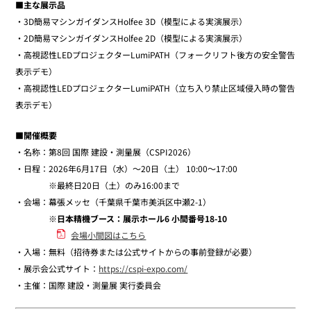
■主な展示品
・3D簡易マシンガイダンスHolfee 3D（模型による実演展示）
・2D簡易マシンガイダンスHolfee 2D（模型による実演展示）
・高視認性LEDプロジェクターLumiPATH（フォークリフト後方の安全警告
表示デモ）
・高視認性LEDプロジェクターLumiPATH（立ち入り禁止区域侵入時の警告
表示デモ）
■開催概要
・名称：第8回 国際 建設・測量展（CSPI2026）
・日程：2026年6月17日（水）～20日（土） 10:00～17:00
※最終日20日（土）のみ16:00まで
・会場：幕張メッセ（千葉県千葉市美浜区中瀬2-1）
※日本精機ブース：展示ホール6 小間番号18-10
会場小間図はこちら
・入場：無料（招待券または公式サイトからの事前登録が必要）
・展示会公式サイト：
https://cspi-expo.com/
・主催：国際 建設・測量展 実行委員会