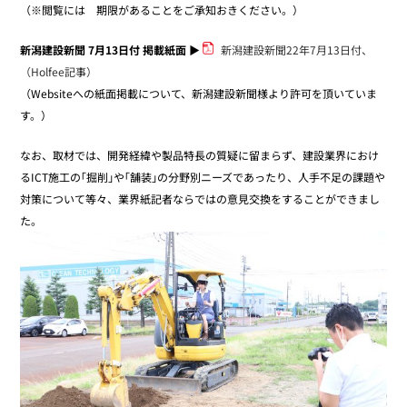
（※閲覧には 期限があることをご承知おきください。）
新潟建設新聞 7月13日付 掲載紙面
▶
新潟建設新聞22年7月13日付、
（Holfee記事）
（Websiteへの紙面掲載について、新潟建設新聞様より許可を頂いていま
す。）
なお、取材では、開発経緯や製品特長の質疑に留まらず、建設業界におけ
るICT施工の｢掘削｣や｢舗装｣の分野別ニーズであったり、人手不足の課題や
対策について等々、業界紙記者ならではの意見交換をすることができまし
た。