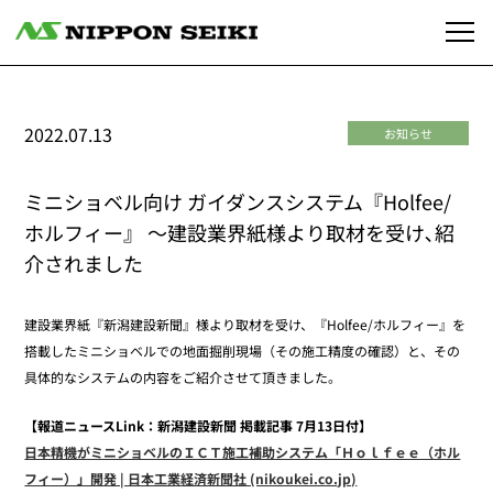
2022.07.13
お知らせ
ミニショベル向け ガイダンスシステム『Holfee/
ホルフィー』 ～建設業界紙様より取材を受け､紹
介されました
建設業界紙『新潟建設新聞』様より取材を受け、『Holfee/ホルフィー』を
搭載したミニショベルでの地面掘削現場（その施工精度の確認）と、その
具体的なシステムの内容をご紹介させて頂きました。
【報道ニュースLink：新潟建設新聞 掲載記事 7月13日付】
日本精機がミニショベルのＩＣＴ施工補助システム「Ｈｏｌｆｅｅ（ホル
フィー）」開発 | 日本工業経済新聞社 (nikoukei.co.jp)